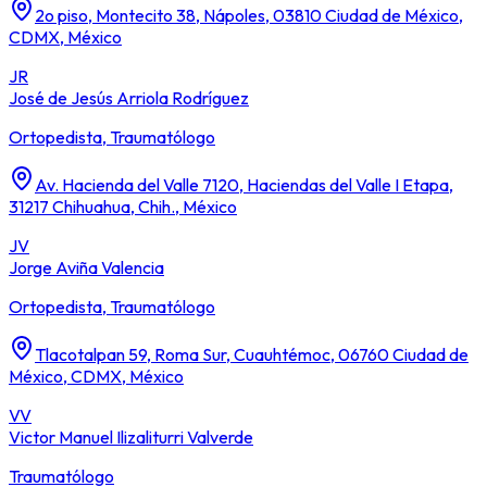
2o piso, Montecito 38, Nápoles, 03810 Ciudad de México,
CDMX, México
JR
José de Jesús Arriola Rodríguez
Ortopedista, Traumatólogo
Av. Hacienda del Valle 7120, Haciendas del Valle I Etapa,
31217 Chihuahua, Chih., México
JV
Jorge Aviña Valencia
Ortopedista, Traumatólogo
Tlacotalpan 59, Roma Sur, Cuauhtémoc, 06760 Ciudad de
México, CDMX, México
VV
Victor Manuel Ilizaliturri Valverde
Traumatólogo