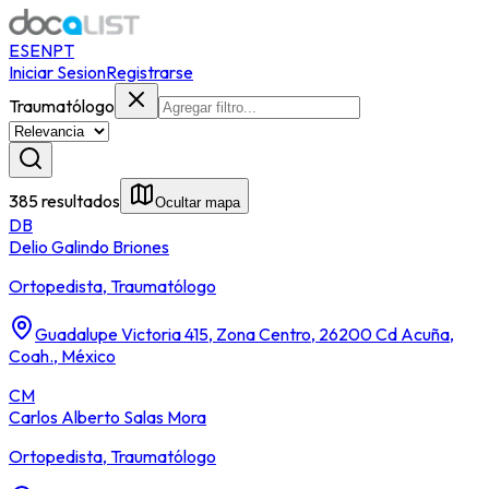
ES
EN
PT
Iniciar Sesion
Registrarse
Traumatólogo
385 resultados
Ocultar mapa
DB
Delio Galindo Briones
Ortopedista, Traumatólogo
Guadalupe Victoria 415, Zona Centro, 26200 Cd Acuña,
Coah., México
CM
Carlos Alberto Salas Mora
Ortopedista, Traumatólogo