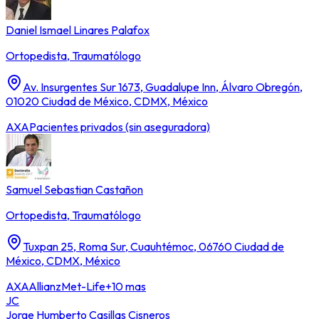
Daniel Ismael Linares Palafox
Ortopedista, Traumatólogo
Av. Insurgentes Sur 1673, Guadalupe Inn, Álvaro Obregón,
01020 Ciudad de México, CDMX, México
AXA
Pacientes privados (sin aseguradora)
Samuel Sebastian Castañon
Ortopedista, Traumatólogo
Tuxpan 25, Roma Sur, Cuauhtémoc, 06760 Ciudad de
México, CDMX, México
AXA
Allianz
Met-Life
+10 mas
JC
Jorge Humberto Casillas Cisneros